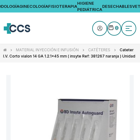
HIGIENE
ODOLOGÍA
GINECOLOGÍA
FISIOTERAPIA
DESECHABLES
VET
PEDIÁTRICA
Nave
☰
0
de
pala
MATERIAL INYECCIÓN E INFUSIÓN
CATÉTERES
Cateter
I.V. Corto vialon 14 GA 1.2.1x45 mm ( insyte Ref: 381267 naranja ) Unidad