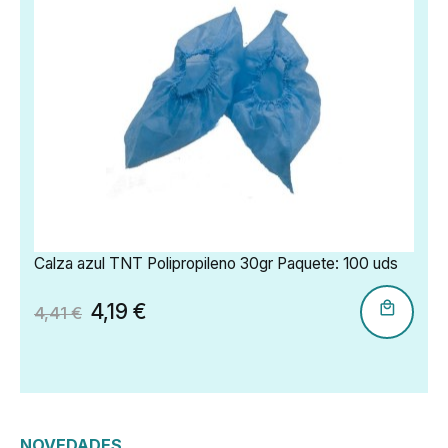
T Polipropileno 30gr Paquete: 100 uds
Protector facial d
 €
3,02 
3,36 €
NOVEDADES