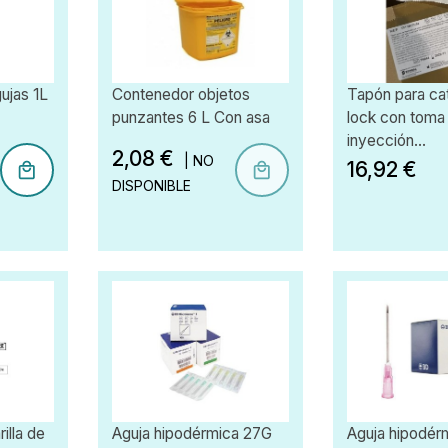
ujas 1L
Contenedor objetos
Tapón para cat
punzantes 6 L Con asa
lock con toma
inyección...
2,08 €
| NO
16,92 €
DISPONIBLE
illa de
Aguja hipodérmica 27G
Aguja hipodérm