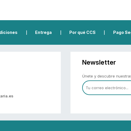
diciones
Entrega
Por qué CCS
Pago Se
|
|
|
Newsletter
Únete y descubre nuestr
aria.es