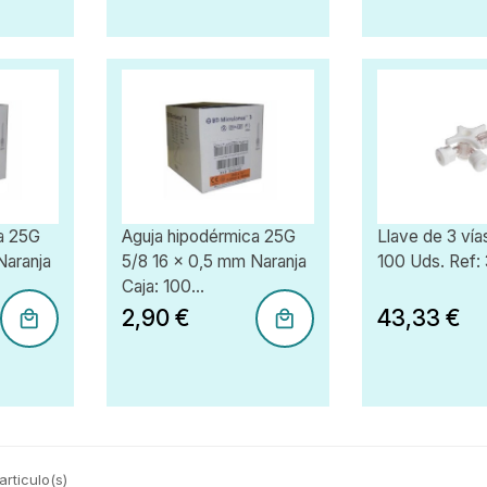
a 25G
Aguja hipodérmica 25G
Llave de 3 vía
Naranja
5/8 16 x 0,5 mm Naranja
100 Uds. Ref
Caja: 100...
2,90 €
43,33 €
rticulo(s)