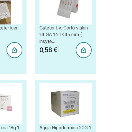
éter luer
Cateter I.V. Corto vialon
14 GA 1.2.1x45 mm (
insyte...
0,58 €
ica 18g 1
Aguja Hipodérmica 20G 1