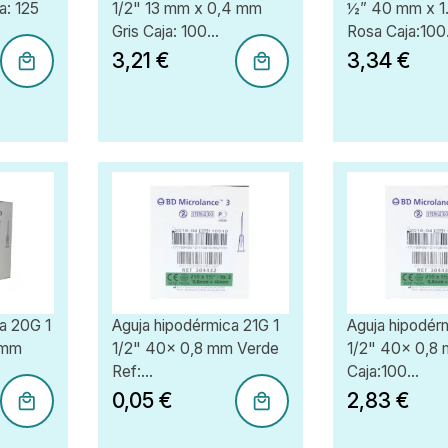
a: 125
1/2" 13 mm x 0,4 mm
½” 40 mm x 1
Gris Caja: 100...
Rosa Caja:100.
3,21 €
3,34 €
a 20G 1
Aguja hipodérmica 21G 1
Aguja hipodér
 mm
1/2" 40x 0,8 mm Verde
1/2" 40x 0,8
Ref:...
Caja:100...
0,05 €
2,83 €