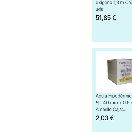
oxigeno 1,8 m Caj
uds
51,85 €
Aguja Hipodérmic
½” 40 mm x 0.9
Amarillo Caja:...
2,03 €