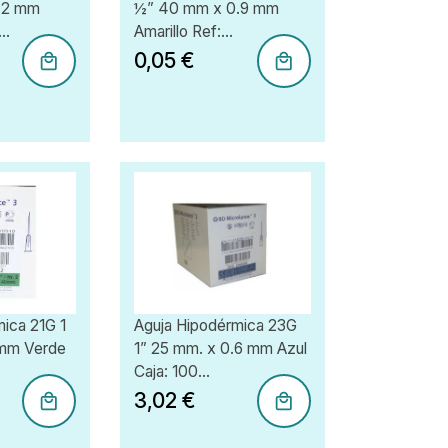
.2 mm
½” 40 mm x 0.9 mm
..
Amarillo Ref:...
0,05 €
mica 21G 1
Aguja Hipodérmica 23G
 mm Verde
1” 25 mm. x 0.6 mm Azul
Caja: 100...
3,02 €