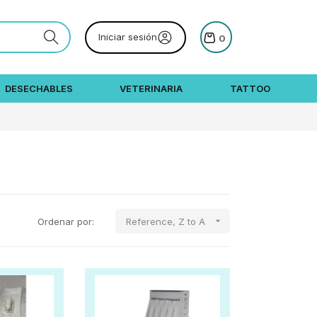
Iniciar sesión
0
DESECHABLES
VETERINARIA
TATTOO

Ordenar por:
Reference, Z to A