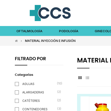
OFTALMOLOGÍA
PODOLOGÍA
GINECOL
MATERIAL INYECCIÓN E INFUSIÓN
FILTRADO POR
MATERIAL 
Categorías
(10)
AGUJAS
(2)
ALARGADERAS
(2)
CATÉTERES
(3)
CONTENEDORES